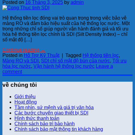
Posted on
16 Tháng 3, 2025
by
admin
Hệ thống tiền lọc đóng vai trò quan trọng trong việc bảo vệ
màng RO và đảm bảo hiệu suất của hệ thống lọc nước. Một
trong những chỉ số giúp người vận hành đánh giá và tối ưu
hóa hệ thống tiền lọc chính là SDI (Silt Density Index) – chỉ
số mật độ […]
Continue reading
→
Posted in
Hỗ Trợ Kỹ Thuật
|
Tagged
Hệ thống tiền lọc
,
Màng RO và SDI
,
SDI chỉ số mật độ bùn của nước
,
Tối ưu
hóa lọc nước
,
Vận hành hệ thống lọc nước
Leave a
comment
về chúng tôi
Giới thiệu
Hoạt động
Tầm nhìn, sứ mệnh và giá trị văn hóa
Các bước chuyển giao thiết bị SDI
Hình thức thanh toán
Chính sách bảo trì bảo hành
Chính sách bảo mật thông tin khách hàng