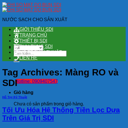
Skip
to
content
NƯỚC SẠCH CHO SẢN XUẤT
GIỚI THIỆU SDI
TRANG CHỦ
THIẾT BỊ SDI
PHỤ TÙNG SDI
HỖ TRỢ KỸ THUẬT
Tìm
kiếm:
LIÊN HỆ
Tag Archives:
Màng RO và
SDI
Hotline: 0909407547
Giỏ hàng
Hỗ Trợ Kỹ Thuật
Chưa có sản phẩm trong giỏ hàng.
Tối Ưu Hóa Hệ Thống Tiền Lọc Dựa
Trên Giá Trị SDI