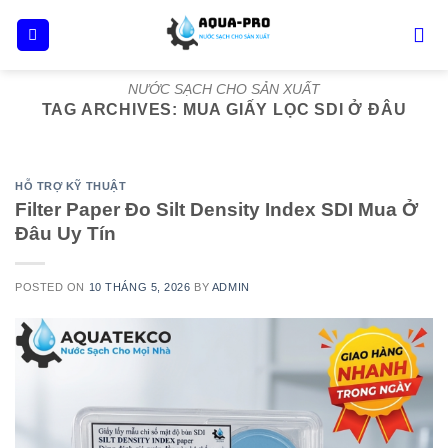
Skip
to
content
NƯỚC SẠCH CHO SẢN XUẤT
TAG ARCHIVES:
MUA GIẤY LỌC SDI Ở ĐÂU
HỖ TRỢ KỸ THUẬT
Filter Paper Đo Silt Density Index SDI Mua Ở
Đâu Uy Tín
POSTED ON
10 THÁNG 5, 2026
BY
ADMIN