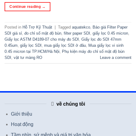
Continue reading
→
Posted in
Hỗ Trợ Kỹ Thuật
|
Tagged
aquatekco
,
Báo giá Filter Paper
SDI giá sỉ
,
đo chỉ số mật độ bùn
,
filter paper SDI
,
giấy lọc 0.45 micron
,
Giấy lọc ASTM D4189-07 cho máy đo SDI
,
Giấy lọc đo SDI 47mm
0.45um
,
giấy lọc SDI
,
mua giấy lọc SDI ở đâu
,
Mua giấy lọc vi sinh
0.45 micron tại TP.HCM/Hà Nội
,
Phụ kiện máy đo chỉ số mật độ bùn
SDI
,
vật tư màng RO
Leave a comment
về chúng tôi
Giới thiệu
Hoạt động
Tầm nhìn, sứ mệnh và giá trị văn hóa