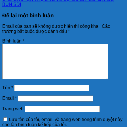
BÙN SDI
Để lại một bình luận
Email của bạn sẽ không được hiển thị công khai.
Các
trường bắt buộc được đánh dấu
*
Bình luận
*
Tên
*
Email
*
Trang web
Lưu tên của tôi, email, và trang web trong trình duyệt này
cho lần bình luận kế tiếp của tôi.