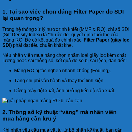
1. Tại sao việc chọn đúng Filter Paper đo SDI
lại quan trọng?
Trong hệ thống xử lý nước tinh khiết (MMF & RO), chỉ số SDI
(Silt Density Index) là “thước đo” quyết định tuổi thọ của
màng RO. Để có kết quả đo chính xác,
Filter Paper (giấy lọc
SDI)
phải đạt tiêu chuẩn khắt khe.
Nếu nhân viên mua hàng chọn nhầm loại giấy lọc kém chất
lượng hoặc sai thông số, kết quả đo sẽ bị sai lệch, dẫn đến:
Màng RO bị tắc nghẽn nhanh chóng (Fouling).
Tăng chi phí vận hành và thay thế linh kiện.
Dừng máy đột xuất, ảnh hưởng tiến độ sản xuất.
2. Thông số kỹ thuật “vàng” mà nhân viên
mua hàng cần lưu ý
Khi nhận yêu cầu mua vật tư từ bộ phận kỹ thuật, bạn cần