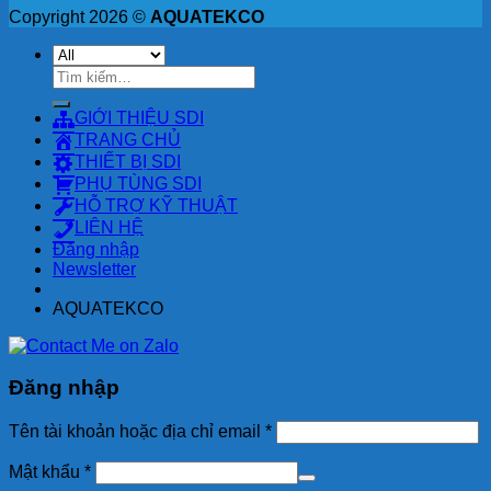
Copyright 2026 ©
AQUATEKCO
Tìm
kiếm:
GIỚI THIỆU SDI
TRANG CHỦ
THIẾT BỊ SDI
PHỤ TÙNG SDI
HỖ TRỢ KỸ THUẬT
LIÊN HỆ
Đăng nhập
Newsletter
AQUATEKCO
Đăng nhập
Tên tài khoản hoặc địa chỉ email
*
Mật khẩu
*