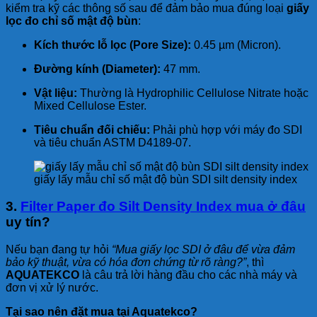
kiểm tra kỹ các thông số sau để đảm bảo mua đúng loại
giấy
lọc đo chỉ số mật độ bùn
:
Kích thước lỗ lọc (Pore Size):
0.45 µm (Micron).
Đường kính (Diameter):
47 mm.
Vật liệu:
Thường là Hydrophilic Cellulose Nitrate hoặc
Mixed Cellulose Ester.
Tiêu chuẩn đối chiếu:
Phải phù hợp với máy đo SDI
và tiêu chuẩn ASTM D4189-07.
giấy lấy mẫu chỉ số mật độ bùn SDI silt density index
3.
Filter Paper đo Silt Density Index mua ở đâu
uy tín?
Nếu bạn đang tự hỏi
“Mua giấy lọc SDI ở đâu để vừa đảm
bảo kỹ thuật, vừa có hóa đơn chứng từ rõ ràng?”
, thì
AQUATEKCO
là câu trả lời hàng đầu cho các nhà máy và
đơn vị xử lý nước.
Tại sao nên đặt mua tại Aquatekco?