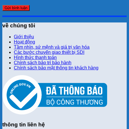
về chúng tôi
Giới thiệu
Hoạt động
Tầm nhìn, sứ mệnh và giá trị văn hóa
Các bước chuyển giao thiết bị SDI
Hình thức thanh toán
Chính sách bảo trì bảo hành
Chính sách bảo mật thông tin khách hàng
thông tin liên hệ