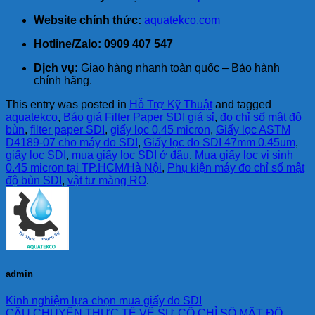
Website chính thức:
aquatekco.com
Hotline/Zalo:
0909 407 547
Dịch vụ:
Giao hàng nhanh toàn quốc – Bảo hành
chính hãng.
This entry was posted in
Hỗ Trợ Kỹ Thuật
and tagged
aquatekco
,
Báo giá Filter Paper SDI giá sỉ
,
đo chỉ số mật độ
bùn
,
filter paper SDI
,
giấy lọc 0.45 micron
,
Giấy lọc ASTM
D4189-07 cho máy đo SDI
,
Giấy lọc đo SDI 47mm 0.45um
,
giấy lọc SDI
,
mua giấy lọc SDI ở đâu
,
Mua giấy lọc vi sinh
0.45 micron tại TP.HCM/Hà Nội
,
Phụ kiện máy đo chỉ số mật
độ bùn SDI
,
vật tư màng RO
.
admin
Kinh nghiệm lựa chọn mua giấy đo SDI
CÂU CHUYỆN THỰC TẾ VỀ SỰ CỐ CHỈ SỐ MẬT ĐỘ