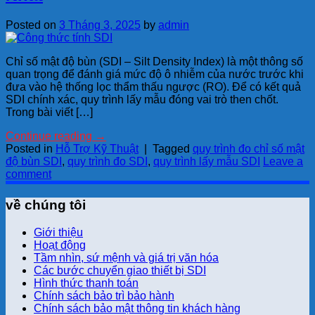
Posted on
3 Tháng 3, 2025
by
admin
Chỉ số mật độ bùn (SDI – Silt Density Index) là một thông số
quan trọng để đánh giá mức độ ô nhiễm của nước trước khi
đưa vào hệ thống lọc thẩm thấu ngược (RO). Để có kết quả
SDI chính xác, quy trình lấy mẫu đóng vai trò then chốt.
Trong bài viết […]
Continue reading
→
Posted in
Hỗ Trợ Kỹ Thuật
|
Tagged
quy trình đo chỉ số mật
độ bùn SDI
,
quy trình đo SDI
,
quy trình lấy mẫu SDI
Leave a
comment
về chúng tôi
Giới thiệu
Hoạt động
Tầm nhìn, sứ mệnh và giá trị văn hóa
Các bước chuyển giao thiết bị SDI
Hình thức thanh toán
Chính sách bảo trì bảo hành
Chính sách bảo mật thông tin khách hàng