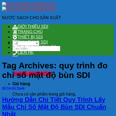
Skip
to
content
NƯỚC SẠCH CHO SẢN XUẤT
GIỚI THIỆU SDI
TRANG CHỦ
THIẾT BỊ SDI
PHỤ TÙNG SDI
HỖ TRỢ KỸ THUẬT
Tìm
kiếm:
LIÊN HỆ
Tag Archives:
quy trình đo
chỉ số mật độ bùn SDI
Hotline: 0909407547
Giỏ hàng
Hỗ Trợ Kỹ Thuật
Chưa có sản phẩm trong giỏ hàng.
Hướng Dẫn Chi Tiết Quy Trình Lấy
Mẫu Chỉ Số Mật Độ Bùn SDI Chuẩn
Nhất