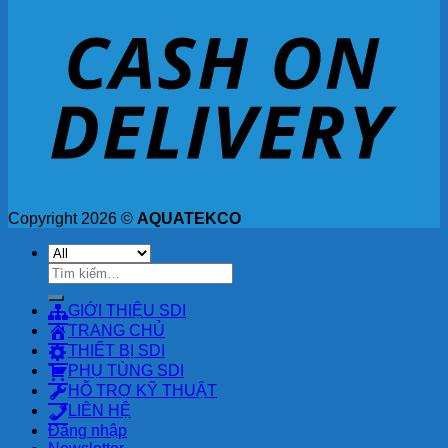
Copyright 2026 ©
AQUATEKCO
Tìm
kiếm:
GIỚI THIỆU SDI
TRANG CHỦ
THIẾT BỊ SDI
PHỤ TÙNG SDI
HỖ TRỢ KỸ THUẬT
LIÊN HỆ
Đăng nhập