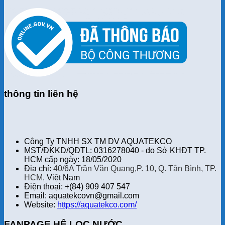
thông tin liên hệ
Công Ty TNHH SX TM DV AQUATEKCO
MST/ĐKKD/QĐTL: 0316278040 - do Sở KHĐT TP.
HCM cấp ngày: 18/05/2020
Địa chỉ:
40/6A Trần Văn Quang,P. 10, Q. Tân Bình, TP.
HCM,
Việt Nam
Điện thoại: +(84) 909 407 547
Email: aquatekcovn@gmail.com
Website:
https://aquatekco.com/
FANPAGE HỆ LỌC NƯỚC