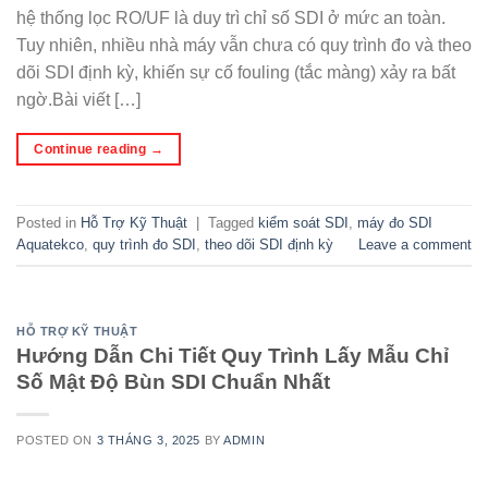
hệ thống lọc RO/UF là duy trì chỉ số SDI ở mức an toàn.
Tuy nhiên, nhiều nhà máy vẫn chưa có quy trình đo và theo
dõi SDI định kỳ, khiến sự cố fouling (tắc màng) xảy ra bất
ngờ.Bài viết […]
Continue reading
→
Posted in
Hỗ Trợ Kỹ Thuật
|
Tagged
kiểm soát SDI
,
máy đo SDI
Aquatekco
,
quy trình đo SDI
,
theo dõi SDI định kỳ
Leave a comment
HỖ TRỢ KỸ THUẬT
Hướng Dẫn Chi Tiết Quy Trình Lấy Mẫu Chỉ
Số Mật Độ Bùn SDI Chuẩn Nhất
POSTED ON
3 THÁNG 3, 2025
BY
ADMIN