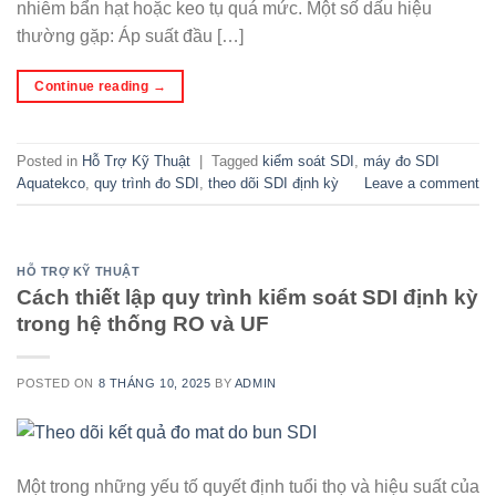
nhiễm bẩn hạt hoặc keo tụ quá mức. Một số dấu hiệu
thường gặp: Áp suất đầu […]
Continue reading
→
Posted in
Hỗ Trợ Kỹ Thuật
|
Tagged
kiểm soát SDI
,
máy đo SDI
Aquatekco
,
quy trình đo SDI
,
theo dõi SDI định kỳ
Leave a comment
HỖ TRỢ KỸ THUẬT
Cách thiết lập quy trình kiểm soát SDI định kỳ
trong hệ thống RO và UF
POSTED ON
8 THÁNG 10, 2025
BY
ADMIN
Một trong những yếu tố quyết định tuổi thọ và hiệu suất của