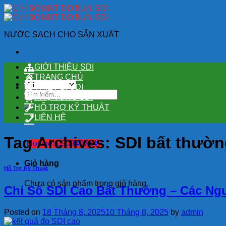
Skip
to
content
NƯỚC SẠCH CHO SẢN XUẤT
GIỚI THIỆU SDI
TRANG CHỦ
THIẾT BỊ SDI
Tìm
PHỤ TÙNG SDI
kiếm:
HỖ TRỢ KỸ THUẬT
LIÊN HỆ
Tag Archives:
SDI bất thườn
Hotline: 0909407547
Giỏ hàng
Hỗ Trợ Kỹ Thuật
Chưa có sản phẩm trong giỏ hàng.
Chỉ Số SDI Cao Bất Thường – Các Ng
Posted on
18 Tháng 8, 2025
10 Tháng 8, 2025
by
admin