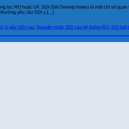
g lọc RO hoặc UF, SDI (Silt Density Index) là một chỉ số quan
 thường yêu cầu SDI ≤ […]
xử lý gây SDI cao
,
Nguyên nhân SDI cao hệ thống RO
,
SDI bất 