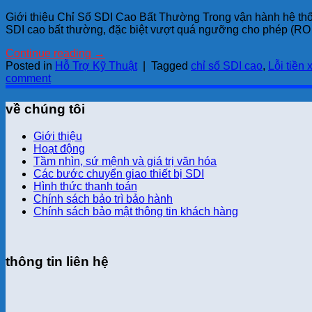
Giới thiệu Chỉ Số SDI Cao Bất Thường Trong vận hành hệ thốn
SDI cao bất thường, đặc biệt vượt quá ngưỡng cho phép (RO
Continue reading
→
Posted in
Hỗ Trợ Kỹ Thuật
|
Tagged
chỉ số SDI cao
,
Lỗi tiền 
comment
về chúng tôi
Giới thiệu
Hoạt động
Tầm nhìn, sứ mệnh và giá trị văn hóa
Các bước chuyển giao thiết bị SDI
Hình thức thanh toán
Chính sách bảo trì bảo hành
Chính sách bảo mật thông tin khách hàng
thông tin liên hệ