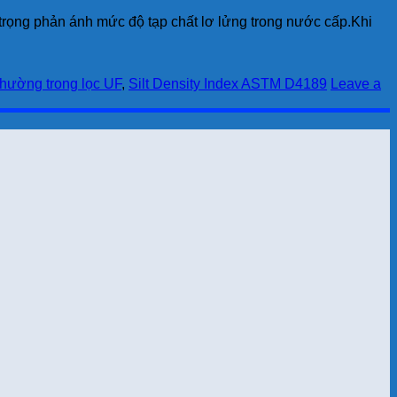
 trọng phản ánh mức độ tạp chất lơ lửng trong nước cấp.Khi
thường trong lọc UF
,
Silt Density Index ASTM D4189
Leave a