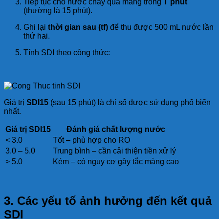
Tiếp tục cho nước chảy qua màng trong
T phút
(thường là 15 phút).
Ghi lại
thời gian sau (tf)
để thu được 500 mL nước lần
thứ hai.
Tính SDI theo công thức:
Giá trị
SDI15
(sau 15 phút) là chỉ số được sử dụng phổ biến
nhất.
Giá trị SDI15
Đánh giá chất lượng nước
< 3.0
Tốt – phù hợp cho RO
3.0 – 5.0
Trung bình – cần cải thiện tiền xử lý
> 5.0
Kém – có nguy cơ gây tắc màng cao
3. Các yếu tố ảnh hưởng đến kết quả
SDI