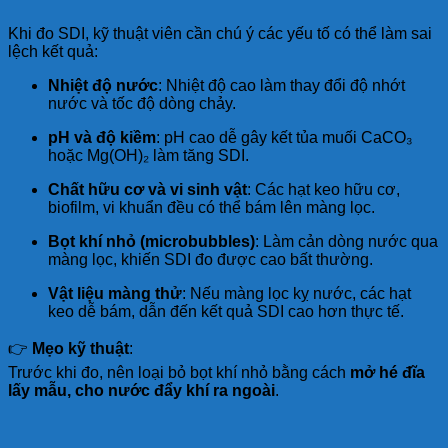
Khi đo SDI, kỹ thuật viên cần chú ý các yếu tố có thể làm sai
lệch kết quả:
Nhiệt độ nước
: Nhiệt độ cao làm thay đổi độ nhớt
nước và tốc độ dòng chảy.
pH và độ kiềm
: pH cao dễ gây kết tủa muối CaCO₃
hoặc Mg(OH)₂ làm tăng SDI.
Chất hữu cơ và vi sinh vật
: Các hạt keo hữu cơ,
biofilm, vi khuẩn đều có thể bám lên màng lọc.
Bọt khí nhỏ (microbubbles)
: Làm cản dòng nước qua
màng lọc, khiến SDI đo được cao bất thường.
Vật liệu màng thử
: Nếu màng lọc kỵ nước, các hạt
keo dễ bám, dẫn đến kết quả SDI cao hơn thực tế.
👉
Mẹo kỹ thuật
:
Trước khi đo, nên loại bỏ bọt khí nhỏ bằng cách
mở hé đĩa
lấy mẫu, cho nước đẩy khí ra ngoài
.