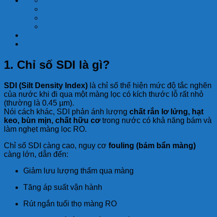
1. Chỉ số SDI là gì?
SDI (Silt Density Index)
là chỉ số thể hiện mức độ tắc nghẽn
của nước khi đi qua một màng lọc có kích thước lỗ rất nhỏ
(thường là 0.45 µm).
Nói cách khác, SDI phản ánh lượng
chất rắn lơ lửng, hạt
keo, bùn mịn, chất hữu cơ
trong nước có khả năng bám và
làm nghẹt màng lọc RO.
Chỉ số SDI càng cao, nguy cơ
fouling (bám bẩn màng)
càng lớn, dẫn đến:
Giảm lưu lượng thấm qua màng
Tăng áp suất vận hành
Rút ngắn tuổi thọ màng RO