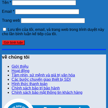
Tên
*
Email
*
Trang web
Lưu tên của tôi, email, và trang web trong trình duyệt này
cho lần bình luận kế tiếp của tôi.
về chúng tôi
Giới thiệu
Hoạt động
Tầm nhìn, sứ mệnh và giá trị văn hóa
Các bước chuyển giao thiết bị SDI
Hình thức thanh toán
Chính sách bảo trì bảo hành
Chính sách bảo mật thông tin khách hàng