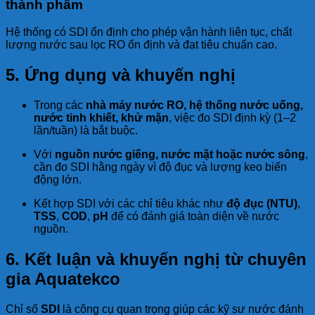
thành phẩm
Hệ thống có SDI ổn định cho phép vận hành liên tục, chất
lượng nước sau lọc RO ổn định và đạt tiêu chuẩn cao.
5. Ứng dụng và khuyến nghị
Trong các
nhà máy nước RO, hệ thống nước uống,
nước tinh khiết, khử mặn
, việc đo SDI định kỳ (1–2
lần/tuần) là bắt buộc.
Với
nguồn nước giếng, nước mặt hoặc nước sông
,
cần đo SDI hằng ngày vì độ đục và lượng keo biến
động lớn.
Kết hợp SDI với các chỉ tiêu khác như
độ đục (NTU)
,
TSS
,
COD
,
pH
để có đánh giá toàn diện về nước
nguồn.
6. Kết luận và khuyến nghị từ chuyên
gia Aquatekco
Chỉ số
SDI
là công cụ quan trọng giúp các kỹ sư nước đánh