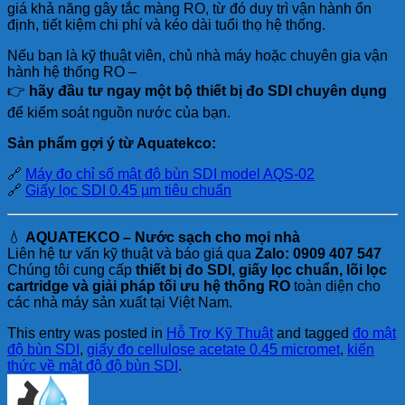
giá khả năng gây tắc màng RO, từ đó duy trì vận hành ổn
định, tiết kiệm chi phí và kéo dài tuổi thọ hệ thống.
Nếu bạn là kỹ thuật viên, chủ nhà máy hoặc chuyên gia vận
hành hệ thống RO –
👉
hãy đầu tư ngay một bộ thiết bị đo SDI chuyên dụng
để kiểm soát nguồn nước của bạn.
Sản phẩm gợi ý từ Aquatekco:
🔗
Máy đo chỉ số mật độ bùn SDI model AQS-02
🔗
Giấy lọc SDI 0.45 µm tiêu chuẩn
💧
AQUATEKCO – Nước sạch cho mọi nhà
Liên hệ tư vấn kỹ thuật và báo giá qua
Zalo: 0909 407 547
Chúng tôi cung cấp
thiết bị đo SDI, giấy lọc chuẩn, lõi lọc
cartridge và giải pháp tối ưu hệ thống RO
toàn diện cho
các nhà máy sản xuất tại Việt Nam.
This entry was posted in
Hỗ Trợ Kỹ Thuật
and tagged
đo mật
độ bùn SDI
,
giấy đo cellulose acetate 0.45 micromet
,
kiến
thức về mật độ độ bùn SDI
.