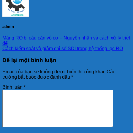
admin
Màng RO bị cáu cặn vô cơ – Nguyên nhân và cách xử lý triệt
để
Cách kiểm soát và giảm chỉ số SDI trong hệ thống lọc RO
Để lại một bình luận
Email của bạn sẽ không được hiển thị công khai.
Các
trường bắt buộc được đánh dấu
*
Bình luận
*