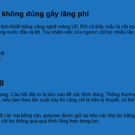
u không đúng gây lãng phí
 tinh khiết bằng công nghệ màng UF, RO có thắc mắc là cột lọc
ợng nước đầu ra tốt. Tuy nhiên việc rửa ngược cột lọc nhiều lầ
ất
c
ng
trọng. Câu hỏi đặt ra là làm sao để xác định đúng. Thông thườn
 nếu làm theo tần suất này thì cũng chỉ là trên lý thuyết, có t
ôi đi các hạt bông cặn, polymer được giữ lại trên các lớp lọc b
 cột lọc thông qua quá trình lắng theo trọng lực.