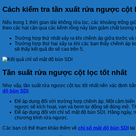
Cách kiểm tra tần xuất rửa ngược cột 
Nếu trong 1 thời gian dài không rửa lọc, các khoảng trống gi
theo các hạt cặn qua các kênh rỗng này làm giảm chất lượng
Trường hợp thứ nhất xảy ra khi chênh áp giữa trước và 
Trường hợp thứ hai xảy ra khi các bạn thấy chênh áp ko
sẽ thấy kết quả đo sẽ cao trên 5.
Tần suất rửa ngược cột lọc tốt nhất
Như vậy, tần suất rửa ngược cột lọc tốt nhất nên xác định bằ
độ bùn SDI
.
Để áp dụng đối với trường hợp chênh áp. Một cảm biến c
ngược sẽ kích hoạt, van và bơm tự động sẽ đóng mở. T
Để áp dụng đối với chỉ số mật độ bùn SDI. Hằng ngày, n
chương trình rửa ngược.
Các bạn có thể tham khảo thêm về
chỉ số mật độ bùn SDI
tại