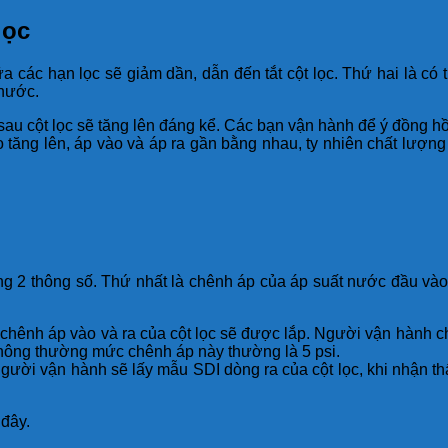
lọc
ữa các hạn lọc sẽ giảm dần, dẫn đến tắt cột lọc. Thứ hai là c
 nước.
sau cột lọc sẽ tăng lên đáng kể. Các bạn vận hành để ý đồng hồ
 tăng lên, áp vào và áp ra gần bằng nhau, ty nhiên chất lượn
ng 2 thông số. Thứ nhất là chênh áp của áp suất nước đầu vào 
hênh áp vào và ra của cột lọc sẽ được lắp. Người vận hành ch
hông thường mức chênh áp này thường là 5 psi.
gười vận hành sẽ lấy mẫu SDI dòng ra của cột lọc, khi nhận th
 đây.