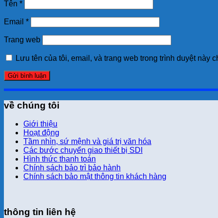
Tên
*
Email
*
Trang web
Lưu tên của tôi, email, và trang web trong trình duyệt này ch
về chúng tôi
Giới thiệu
Hoạt động
Tầm nhìn, sứ mệnh và giá trị văn hóa
Các bước chuyển giao thiết bị SDI
Hình thức thanh toán
Chính sách bảo trì bảo hành
Chính sách bảo mật thông tin khách hàng
thông tin liên hệ