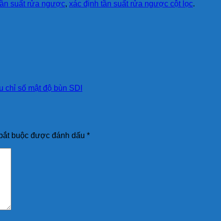
tần suất rửa ngược
,
xác định tần suất rửa ngược cột lọc
.
u chỉ số mật độ bùn SDI
bắt buộc được đánh dấu
*