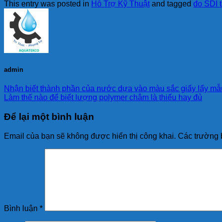
This entry was posted in
Hỗ Trợ Kỹ Thuật
and tagged
đo SDI 
admin
Nhận biết thành phần của nước dựa vào màu sắc giấy lấy mẫ
Làm thế nào để biết lượng polymer châm là thiếu hay đủ
Để lại một bình luận
Email của bạn sẽ không được hiển thị công khai.
Các trường 
Bình luận
*